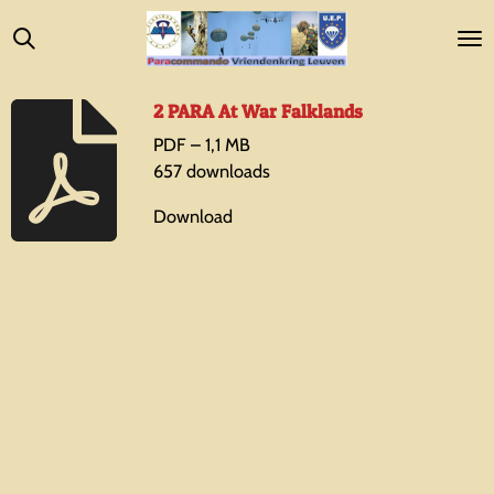
Ga
direct
naar
de
2 PARA At War Falklands
hoofdinhoud
PDF – 1,1 MB
657 downloads
Download